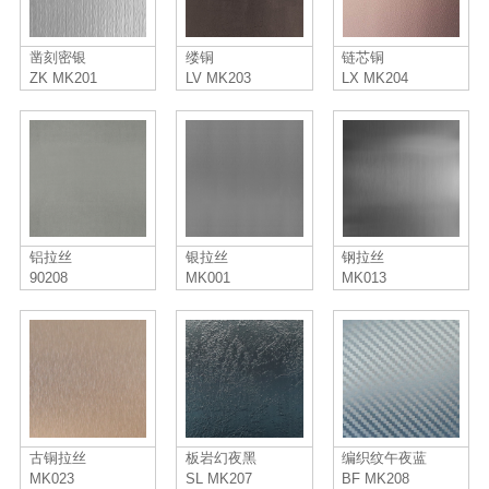
凿刻密银
缕铜
链芯铜
ZK MK201
LV MK203
LX MK204
铝拉丝
银拉丝
钢拉丝
90208
MK001
MK013
古铜拉丝
板岩幻夜黑
编织纹午夜蓝
MK023
SL MK207
BF MK208