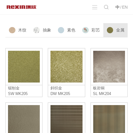
中
/
EN
木纹
抽象
素色
彩艺
金属
锯刨金
斜织金
板岩铜
SW MK205
DW MK205
SL MK204