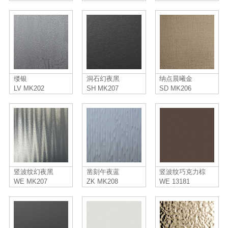
缕银
洞石幻夜黑
纳点晨曦金
LV MK202
SH MK207
SD MK206
竖波纹幻夜黑
凿刻午夜蓝
竖波纹巧克力棕
WE MK207
ZK MK208
WE 13181