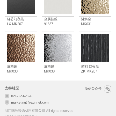
链芯幻夜黑
金属拉丝
涟漪金
LX MK207
91837
MK031
涟漪铜
涟漪银
凿刻 幻夜黑
MK033
MK038
ZK MK207
支持社区
微信公众号
021-52562626
marketing@rexinnet.com
浙江瑞欣装饰材料有限公司 All rights reserved