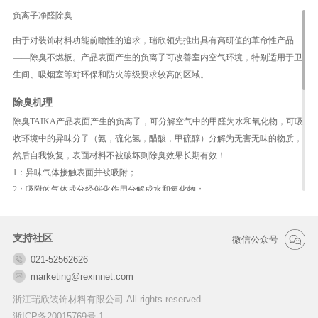
负离子净醛除臭
由于对装饰材料功能前瞻性的追求，瑞欣领先推出具有高研值的革命性产品
——除臭不燃板。产品表面产生的负离子可改善室内空气环境，特别适用于卫
生间、吸烟室等对环保和防火等级要求较高的区域。
除臭机理
除臭TAIKA产品表面产生的负离子，可分解空气中的甲醛为水和氧化物，可吸
收环境中的异味分子（氨，硫化氢，醋酸，甲硫醇）分解为无害无味的物质，
然后自我恢复，表面材料不被破坏则除臭效果长期有效！
1：异味气体接触表面并被吸附；
2：吸附的气体成分经催化作用分解成水和氧化物；
3：释放分解后的水和氧化物；
4：释放后除臭剂恢复原来的状态
支持社区
微信公众号
优势特性
021-52562626
净醛除臭（符合QB/T 2761-2006检验）
marketing@rexinnet.com
抗菌 （符合JIS Z 2801:2012标准）
A级不燃 （符合GB 8624-2012型式检验）
浙江瑞欣装饰材料有限公司 All rights reserved
E0级低甲醛（符合GB/T 7911-2013 检验）
浙ICP备20015769号-1